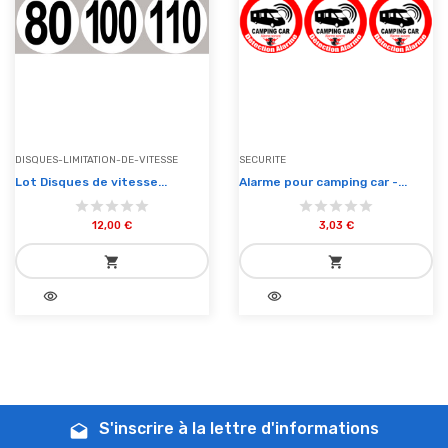
DISQUES-LIMITATION-DE-VITESSE
SECURITE
Lot Disques de vitesse...
Alarme pour camping car -...
12,00 €
3,03 €
shopping_cart
shopping_cart
visibility
visibility
add_shopping_cart
add_shopping_cart
Ajouter au panier
Ajouter au panier
S'inscrire à la lettre d'informations
drafts