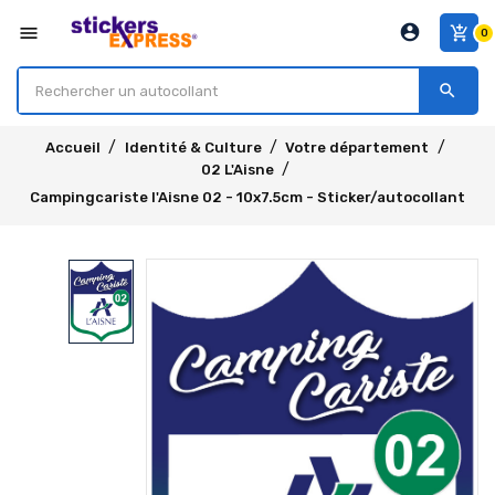
account_circle
menu
add_shopping_cart
0
search
Accueil
Identité & Culture
Votre département
02 L'Aisne
Campingcariste l'Aisne 02 - 10x7.5cm - Sticker/autocollant