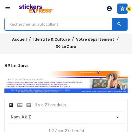
account_circle
menu
add_shopping_cart
0
search
Accueil
Identité & Culture
Votre département
39 Le Jura
39 Le Jura
Il y a 27 produits.

Nom, A à Z
1-27 sur 27 item(s)