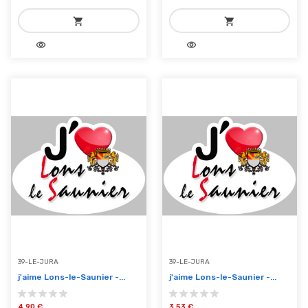
shopping_cart
shopping_cart
visibility
visibility
add_shopping_cart
add_shopping_cart
Ajouter au panier
Ajouter au panier
39-LE-JURA
39-LE-JURA
j'aime Lons-le-Saunier -...
j'aime Lons-le-Saunier -...
4,90 €
3,53 €