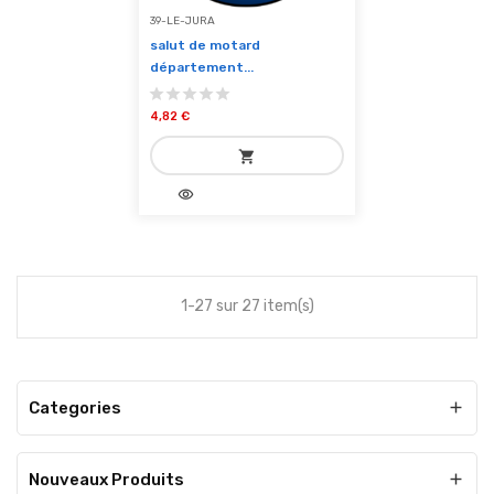
39-LE-JURA
salut de motard
département...
4,82 €
shopping_cart
visibility
add_shopping_cart
Ajouter au panier
1-27 sur 27 item(s)
Categories

Nouveaux Produits
