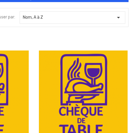
l'intelligence est...
vidéo surveillance...

sser par:
Nom, A à Z
3,90 €
2,90 €
l'intelligence est...
vidéo surveillance...
4,90 €
3,90 €
l'intelligence est...
vidéo surveillance...
9,00 €
4,90 €