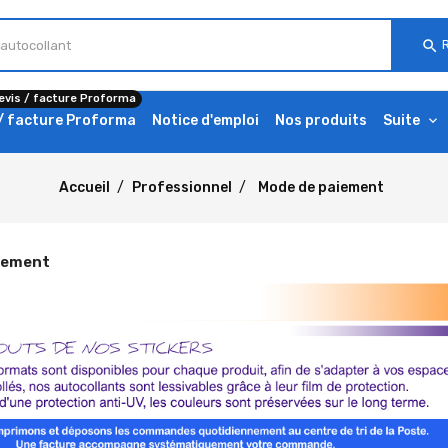
search
evis / facture Proforma
 / facture Proforma
Notice d'emploi
Nos produits
Suite
Accueil
Professionnel
Mode de paiement
iement