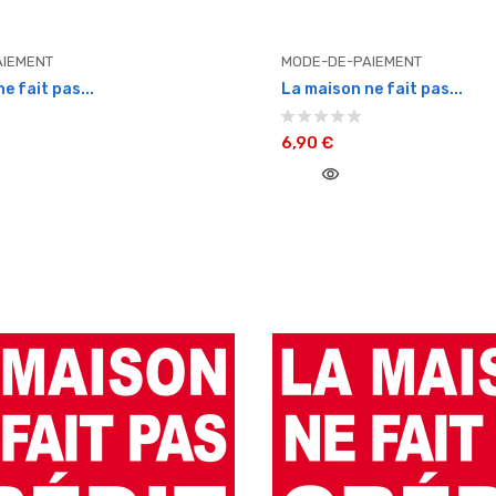
IEMENT
MODE-DE-PAIEMENT
e fait pas...
La maison ne fait pas...
6,90 €
visibility