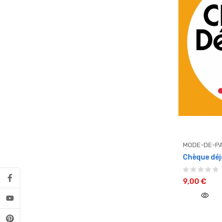
MODE-DE-PA
Chèque déje
9,00 €
visibility