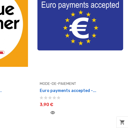
MODE-DE-PAIEMENT
.
Euro payments accepted -...
3,90 €
visibility
shopping_cart