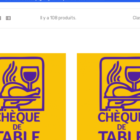
os chaussures -...
Merci d'enlevez vos...
Il y a 108 produits.
Cla
4,90 €
nlevez vos...
Merci d'enlevez vos...
9,00 €
nlevez vos...
l'intelligence est...
2,90 €