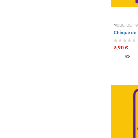
MODE-DE-PA
Chèque de t
3,90 €
visibility