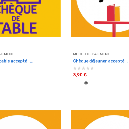
IEMENT
MODE-DE-PAIEMENT
able accepté -...
Chèque déjeuner accepté -..
3,90 €
visibility