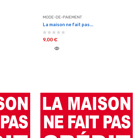
MODE-DE-PAIEMENT
La maison ne fait pas...
9,00 €
visibility