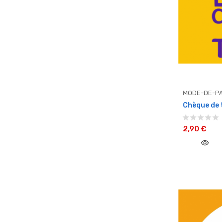
MODE-DE-PA
Chèque de t
2,90 €
visibility