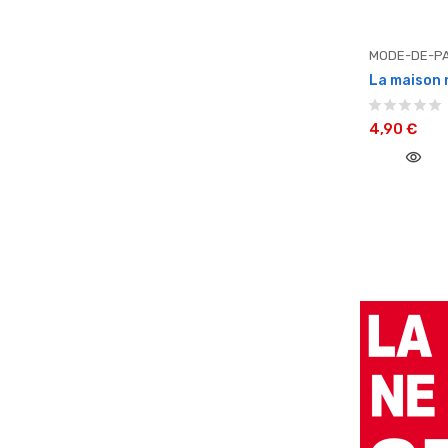
MODE-DE-PA
La maison n
4,90 €
visibility