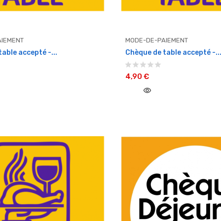
IEMENT
MODE-DE-PAIEMENT
able accepté -...
Chèque de table accepté -..
4,90 €
visibility