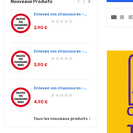


Nouveaux Produits
Enlevez vos chaussures -...
Enlevez v
2,90 €
9,00 €
Enlevez vos chaussures -...
Merci d'e
3,90 €
2,90 €
Enlevez vos chaussures -...
Merci d'e
4,90 €
3,90 €
Tous les nouveaux produits
