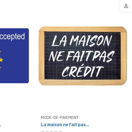
person_outline
MODE-DE-PAIEMENT
.
La maison ne fait pas...