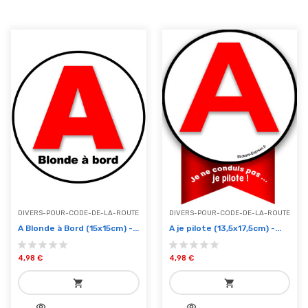
DIVERS-POUR-CODE-DE-LA-ROUTE
DIVERS-POUR-CODE-DE-LA-ROUTE
A Blonde à Bord (15x15cm) -...
A je pilote (13,5x17,5cm) -...
4,98 €
4,98 €
shopping_cart
shopping_cart
visibility
visibility