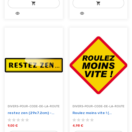
shopping_cart
shopping_cart
visibility
visibility
add_shopping_cart
add_shopping_cart
Ajouter au panier
Ajouter au panier
DIVERS-POUR-CODE-DE-LA-ROUTE
DIVERS-POUR-CODE-DE-LA-ROUTE
restez zen (29x7.2cm) -...
Roulez moins vite ! (...
9,00 €
4,98 €