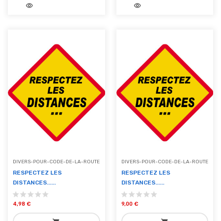
visibility
visibility
add_shopping_cart
add_shopping_cart
Ajouter au panier
Ajouter au panier
DIVERS-POUR-CODE-DE-LA-ROUTE
DIVERS-POUR-CODE-DE-LA-ROUTE
RESPECTEZ LES
RESPECTEZ LES
DISTANCES......
DISTANCES......
4,98 €
9,00 €