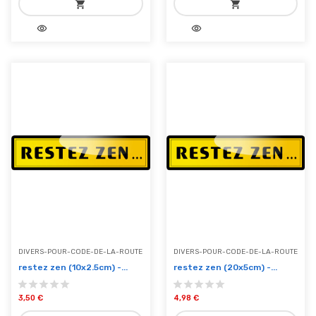
shopping_cart
shopping_cart
visibility
visibility
add_shopping_cart
add_shopping_cart
Ajouter au panier
Ajouter au panier
DIVERS-POUR-CODE-DE-LA-ROUTE
DIVERS-POUR-CODE-DE-LA-ROUTE
restez zen (10x2.5cm) -...
restez zen (20x5cm) -...
3,50 €
4,98 €