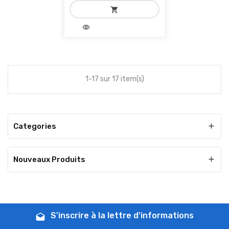
shopping_cart
visibility
add_shopping_cart
Ajouter au panier
1-17 sur 17 item(s)
Categories

Nouveaux Produits

S'inscrire à la lettre d'informations
drafts