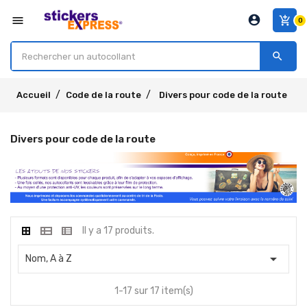
account_circle
menu
add_shopping_cart
0
search
Accueil
Code de la route
Divers pour code de la route
Divers pour code de la route
Il y a 17 produits.

Nom, A à Z
1-17 sur 17 item(s)