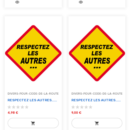
visibility
visibility
add_shopping_cart
add_shopping_cart
Ajouter au panier
Ajouter au panier
DIVERS-POUR-CODE-DE-LA-ROUTE
DIVERS-POUR-CODE-DE-LA-ROUTE
RESPECTEZ LES AUTRES......
RESPECTEZ LES AUTRES......
4,98 €
9,00 €
shopping_cart
shopping_cart