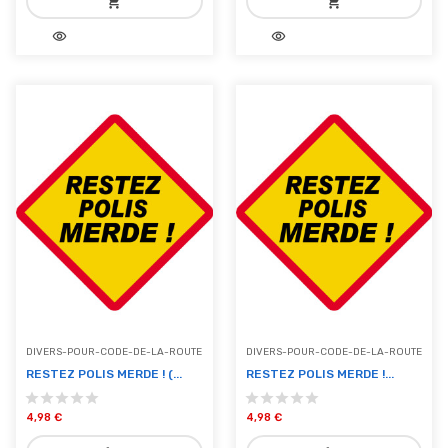
shopping_cart
shopping_cart
visibility
visibility
add_shopping_cart
add_shopping_cart
Ajouter au panier
Ajouter au panier
DIVERS-POUR-CODE-DE-LA-ROUTE
DIVERS-POUR-CODE-DE-LA-ROUTE
RESTEZ POLIS MERDE ! (...
RESTEZ POLIS MERDE !...
4,98 €
4,98 €