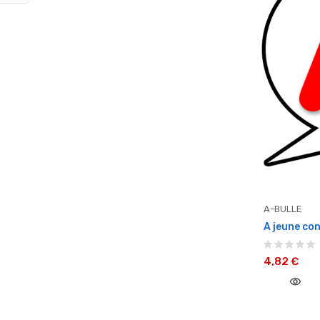
A-BULLE
A jeune con
4,82 €
visibility