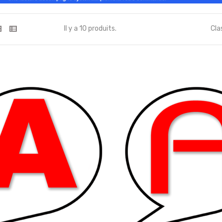
veillance...
Accès réservé au service...
Il y a 10 produits.
Cla
3,90 €
ervé au service...
Accès réservé au service...
3,90 €
ervé au service...
Accès réservé au service...
3,90 €