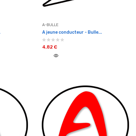
A-BULLE
.
A jeune conducteur - Bulle...
4,82 €
visibility