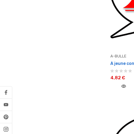
A-BULLE
A jeune con
4,82 €
visibility