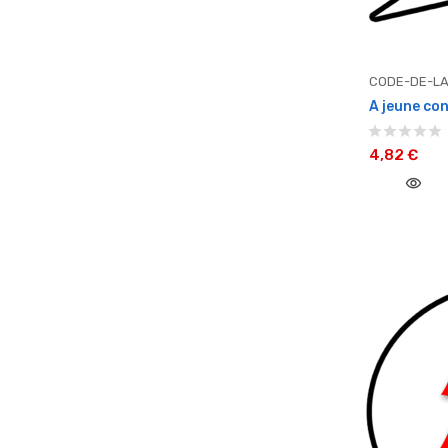
CODE-DE-LA
A jeune con
4,82 €
visibility