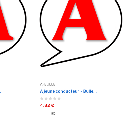
A-BULLE
.
A jeune conducteur - Bulle...
4,82 €
visibility