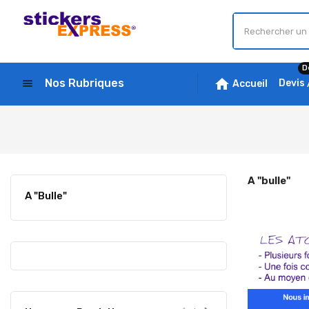
D
home
Nos Rubriques
menu
Devis
Accueil
A "bulle"
A "bulle"