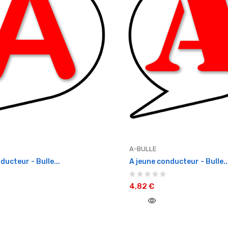
A-BULLE
ducteur - Bulle...
A jeune conducteur - Bulle..
4,82 €
visibility