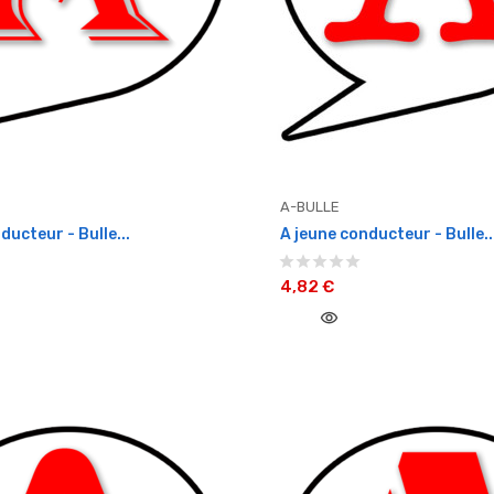
A-BULLE
ducteur - Bulle...
A jeune conducteur - Bulle..
4,82 €
visibility