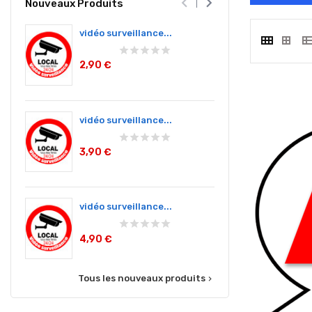


Nouveaux Produits
vidéo surveillance...
vidéo sur
2,90 €
9,00 €
vidéo surveillance...
Accès rés
3,90 €
3,90 €
vidéo surveillance...
Accès rés
4,90 €
3,90 €
Tous les nouveaux produits
