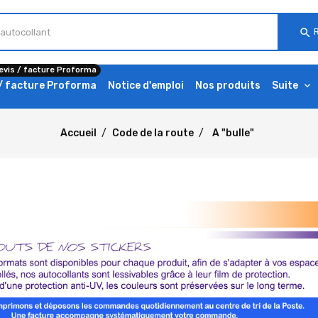
search
evis / facture Proforma
 / facture Proforma
Notice d'emploi
Nos produits
Suite
Accueil
Code de la route
A "bulle"