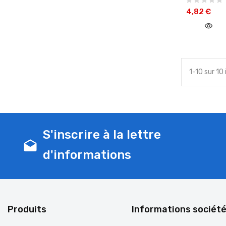
4,82 €
visibility
1-10 sur 10
S'inscrire à la lettre
drafts
d'informations
Produits
Informations sociét