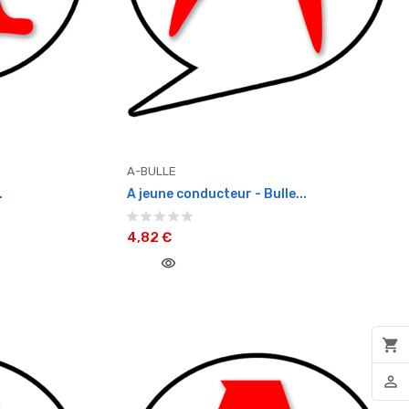
A-BULLE
.
A jeune conducteur - Bulle...
4,82 €
visibility
shopping_cart
person_outline