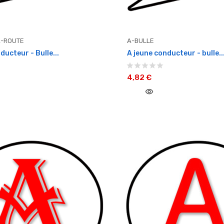
-ROUTE
A-BULLE
ducteur - Bulle...
A jeune conducteur - bulle..
4,82 €
visibility