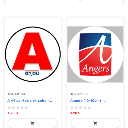
49-L-ANJOU
49-L-ANJOU
A 49 Le Maine et Loire -...
Angers (10x10cm) -...
4,90 €
3,90 €
shopping_cart
shopping_cart