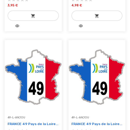
3,95 €
4,98 €
shopping_cart
shopping_cart
visibility
visibility
add_shopping_cart
add_shopping_cart
Ajouter au panier
Ajouter au panier
49-L-ANJOU
49-L-ANJOU
FRANCE 49 Pays de la Loire...
FRANCE 49 Pays de la Loire...