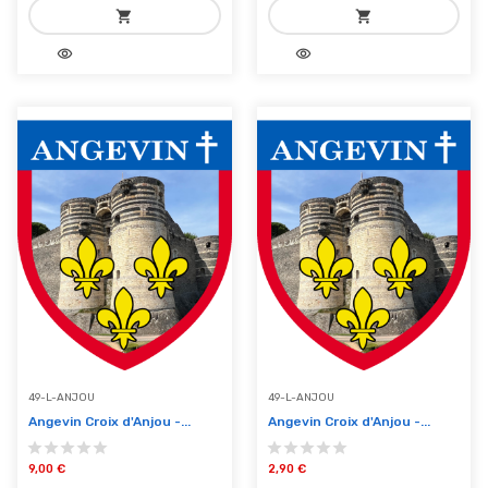
shopping_cart
shopping_cart
visibility
visibility
add_shopping_cart
add_shopping_cart
Ajouter au panier
Ajouter au panier
49-L-ANJOU
49-L-ANJOU
Angevin Croix d'Anjou -...
Angevin Croix d'Anjou -...
9,00 €
2,90 €