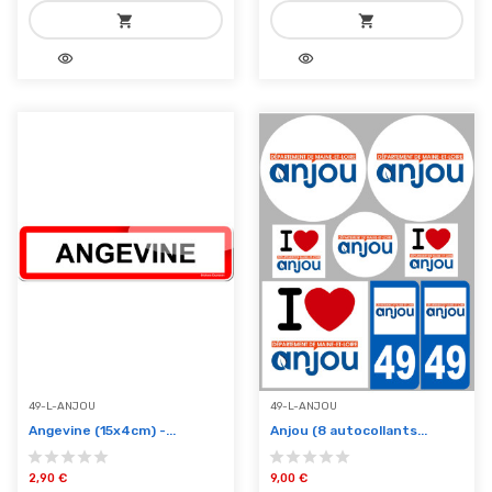
shopping_cart
shopping_cart
visibility
visibility
add_shopping_cart
add_shopping_cart
Ajouter au panier
Ajouter au panier
49-L-ANJOU
49-L-ANJOU
Angevine (15x4cm) -...
Anjou (8 autocollants...
2,90 €
9,00 €