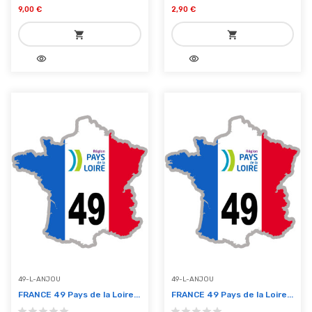
9,00 €
2,90 €
shopping_cart
shopping_cart
visibility
visibility
add_shopping_cart
add_shopping_cart
Ajouter au panier
Ajouter au panier
49-L-ANJOU
49-L-ANJOU
FRANCE 49 Pays de la Loire...
FRANCE 49 Pays de la Loire...