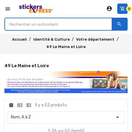
account_circle
menu
add_shopping_cart
0
search
Accueil
Identité & Culture
Votre département
49 Le Maine et Loire
49 Le Maine et Loire
Il y a 52 produits.

Nom, A à Z
1-36 sur 52 item(s)