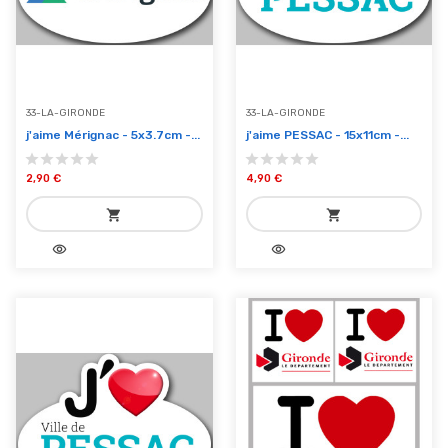
33-LA-GIRONDE
33-LA-GIRONDE
j'aime Mérignac - 5x3.7cm -...
j'aime PESSAC - 15x11cm -...
2,90 €
4,90 €
shopping_cart
shopping_cart
visibility
visibility
add_shopping_cart
add_shopping_cart
Ajouter au panier
Ajouter au panier