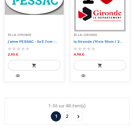
33-LA-GIRONDE
33-LA-GIRONDE
j'aime PESSAC - 5x3.7cm -...
la Gironde (1fois 10cm / 2...
2,90 €
4,98 €
shopping_cart
shopping_cart
visibility
visibility
add_shopping_cart
add_shopping_cart
Ajouter au panier
Ajouter au panier
1-36 sur 48 item(s)

1
2