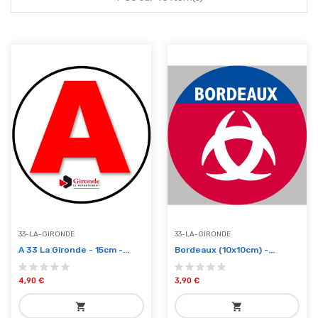
33-LA-GIRONDE
33-LA-GIRONDE
A 33 La Gironde - 15cm -...
Bordeaux (10x10cm) -...
4,90 €
3,90 €
shopping_cart
shopping_cart