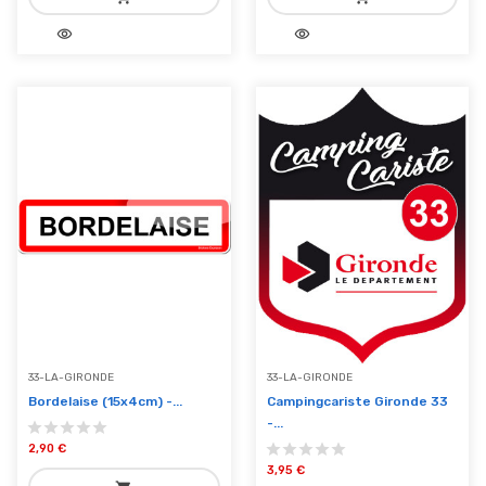
visibility
visibility
add_shopping_cart
add_shopping_cart
Ajouter au panier
Ajouter au panier
33-LA-GIRONDE
33-LA-GIRONDE
Bordelaise (15x4cm) -...
Campingcariste Gironde 33
-...
2,90 €
3,95 €