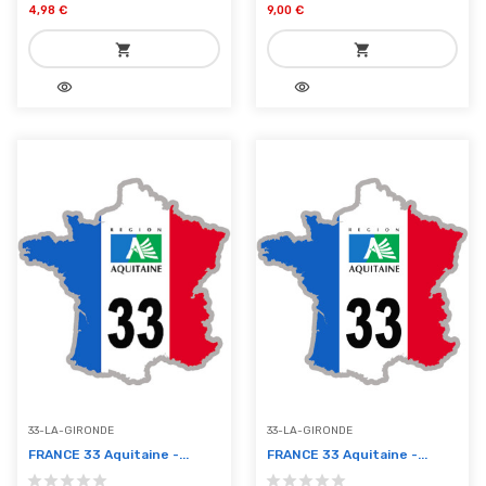
4,98 €
9,00 €
shopping_cart
shopping_cart
visibility
visibility
add_shopping_cart
add_shopping_cart
Ajouter au panier
Ajouter au panier
33-LA-GIRONDE
33-LA-GIRONDE
FRANCE 33 Aquitaine -...
FRANCE 33 Aquitaine -...