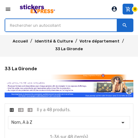
account_circle
menu
add_shopping_cart
0
search
Accueil
Identité & Culture
Votre département
33 La Gironde
33 La Gironde
Il y a 48 produits.

Nom, A à Z
1-36 sur 48 item(s)