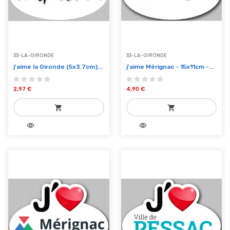
33-LA-GIRONDE
33-LA-GIRONDE
j'aime la Gironde (5x3.7cm)...
j'aime Mérignac - 15x11cm -...
2,97 €
4,90 €
shopping_cart
shopping_cart
visibility
visibility
add_shopping_cart
add_shopping_cart
Ajouter au panier
Ajouter au panier