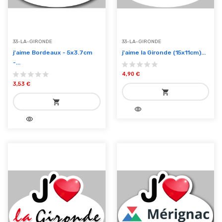
33-LA-GIRONDE
33-LA-GIRONDE
j'aime Bordeaux - 5x3.7cm
j'aime la Gironde (15x11cm)...
-...
4,90 €
3,53 €
shopping_cart
shopping_cart
visibility
add_shopping_cart
visibility
add_shopping_cart
Ajouter au panier
Ajouter au panier