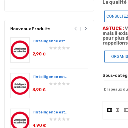
La qualité


ASTUCE :
V
Nouveaux Produits
mais il e
pour plus 
l'intelligence est...
l'intellig
rappelions
2,90 €
9,00 €
Sous-catég
l'intelligence est...
vidéo sur
Drapeaux d
3,90 €
2,90 €
l'intelligence est...
vidéo sur
4,90 €
3,90 €