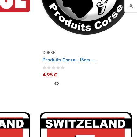
person_outline
CORSE
Produits Corse - 15cm -...
4,95 €
visibility