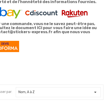
larté et de l'honnêteté des informations fournies.
r une commande, vous ne le savez peut-être pas,
sultez le document
ICI
pour vous faire une idée ou
tact@stickers-express.fr afin que nous vous
Accès réservé au service...
Accès réservé au servi
3,90 €
3,90 €
Accès réservé au service...
Accès réservé au servi
3,90 €
7,00 €

sser par:
Nom, A à Z
Accès réservé au service...
Accès réservé au servi
3,90 €
7,00 €