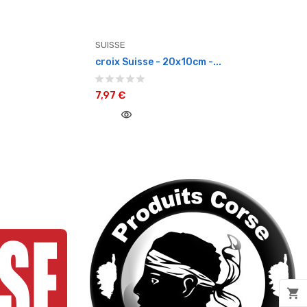
SUISSE
croix Suisse - 20x10cm -...
7,97 €
visibility
shopping_cart