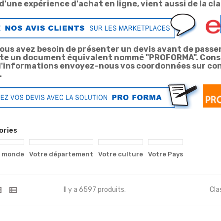
 d'une expérience d'achat en ligne, vient aussi de la c
ous avez besoin de présenter un devis avant de passe
xiste un document équivalent nommé "PROFORMA". Con
d'informations envoyez-nous vos coordonnées sur con
ence est...
vidéo surveillance...
.
4,90 €
ories
veillance...
vidéo surveillance...
u monde
Votre département
Votre culture
Votre Pays
9,00 €
Il y a 6597 produits.
Cla
veillance...
Accès réservé au service...
3,90 €