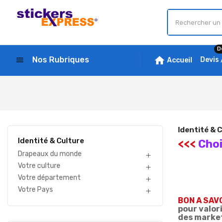
D
home
Nos Rubriques
menu
Devis
Accueil
Identité & 
Identité & Culture
<<<
Choi
Drapeaux du monde

Votre culture

Votre département

Votre Pays

BON A SAVO
pour valori
des market