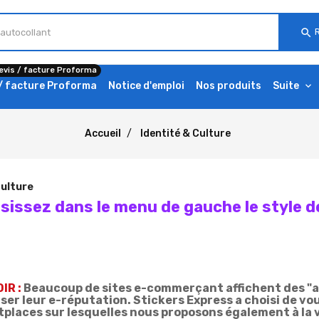
search
evis / facture Proforma
 / facture Proforma
Notice d'emploi
Nos produits
Suite
Accueil
Identité & Culture
Culture
sissez dans le menu de gauche le style de
IR :
Beaucoup de sites e-commerçant affichent des "avis
ser leur e-réputation. Stickers Express a choisi de vou
places sur lesquelles nous proposons également à la 