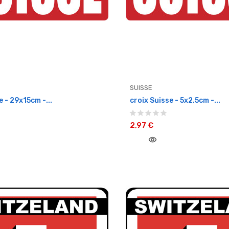
SUISSE
e - 29x15cm -...
croix Suisse - 5x2.5cm -...
2,97 €
visibility