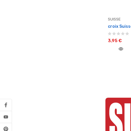
SUISSE
croix Suiss
3,95 €
visibility