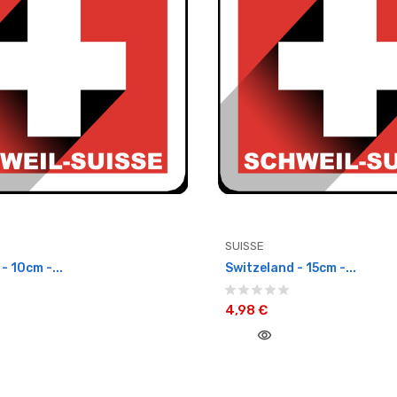
SUISSE
- 10cm -...
Switzeland - 15cm -...
4,98 €
visibility