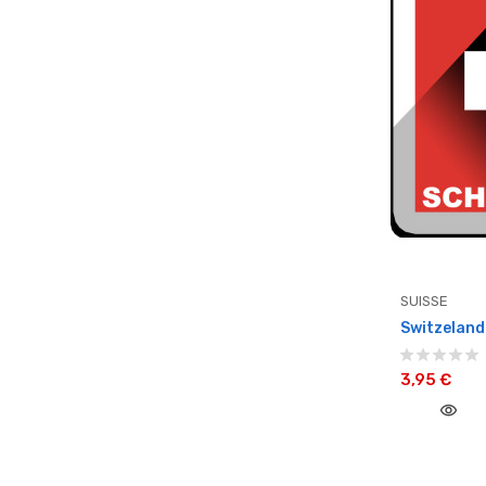
SUISSE
Switzeland 
3,95 €
visibility