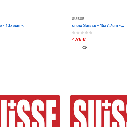
SUISSE
e - 10x5cm -...
croix Suisse - 15x7.7cm -...
4,98 €
visibility