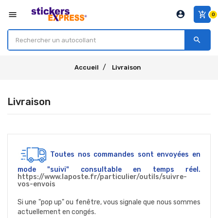
account_circle
menu
add_shopping_cart
0
search
Accueil
Livraison
Livraison
Toutes nos commandes sont envoyées en
mode "suivi" consultable en temps réel.
https://www.laposte.fr/particulier/outils/suivre-
vos-envois
Si une "pop up" ou fenêtre, vous signale que nous sommes
actuellement en congés.