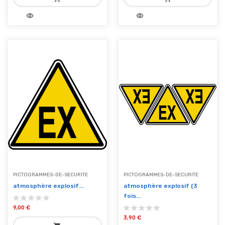
visibility
visibility
add_shopping_cart
add_shopping_cart
Ajouter au panier
Ajouter au panier
PICTOGRAMMES-DE-SECURITE
PICTOGRAMMES-DE-SECURITE
atmosphère explosif...
atmosphère explosif (3
fois...
9,00 €
3,90 €