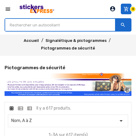
account_circle
menu
add_shopping_cart
0
search
Accueil
Signalétique & pictogrammes
Pictogrammes de sécurité
Pictogrammes de sécurité
Il y a 617 produits.

Nom, A à Z
1-36 sur 617 item(s)