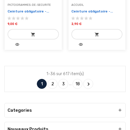
PICTOGRAMMES-DE-SECURITE
ACCUEIL
Ceinture obligatoire -...
Ceinture obligatoire -...
9,00 €
2,90 €
shopping_cart
shopping_cart
visibility
visibility
add_shopping_cart
add_shopping_cart
Ajouter au panier
Ajouter au panier
1-36 sur 617 item(s)

…
1
2
3
18
Categories

Nouveaux Produits
