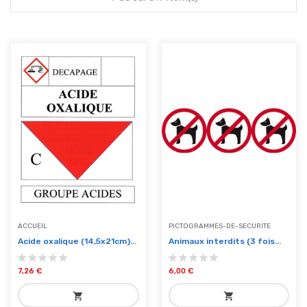
ACCUEIL
PICTOGRAMMES-DE-SECURITE
Acide oxalique (14,5x21cm)...
Animaux interdits (3 fois...
7,26 €
6,00 €
shopping_cart
shopping_cart