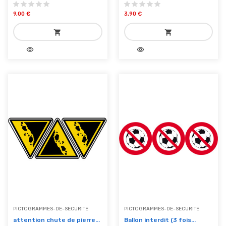
9,00 €
3,90 €
shopping_cart
shopping_cart
visibility
visibility
add_shopping_cart
add_shopping_cart
Ajouter au panier
Ajouter au panier
PICTOGRAMMES-DE-SECURITE
PICTOGRAMMES-DE-SECURITE
attention chute de pierre...
Ballon interdit (3 fois...