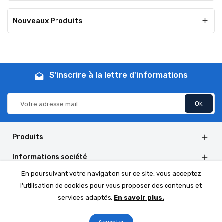
Nouveaux Produits

S'inscrire à la lettre d'informations
drafts
Produits

Informations société

En poursuivant votre navigation sur ce site, vous acceptez
Informations de la boutique

l'utilisation de cookies pour vous proposer des contenus et
Social Follow

services adaptés.
En savoir plus.
Accepter