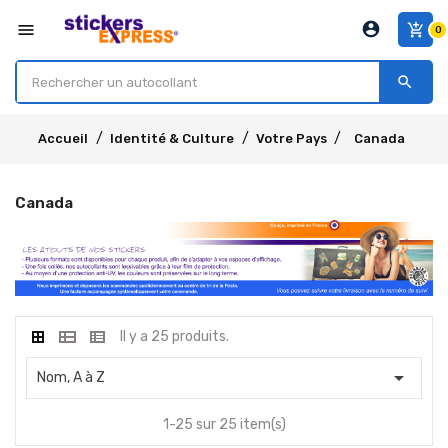
account_circle
menu
add_shopping_cart
0
search
Accueil
Identité & Culture
Votre Pays
Canada
Canada
Il y a 25 produits.

Nom, A à Z
1-25 sur 25 item(s)