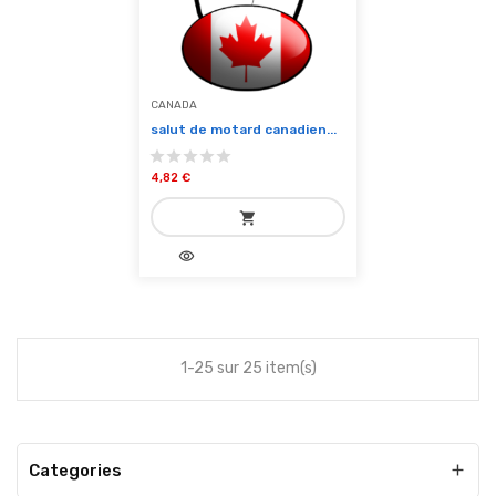
CANADA
salut de motard canadien...
4,82 €
shopping_cart
visibility
add_shopping_cart
Ajouter au panier
1-25 sur 25 item(s)
Categories
