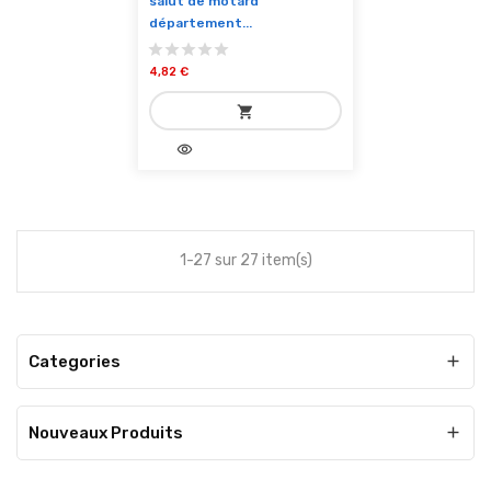
salut de motard
département...
4,82 €
shopping_cart
visibility
add_shopping_cart
Ajouter au panier
1-27 sur 27 item(s)
Categories

Nouveaux Produits
