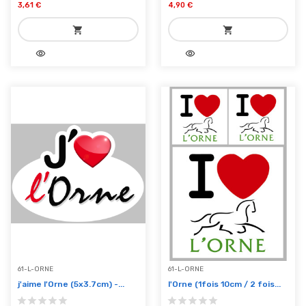
3,61 €
4,90 €
shopping_cart
shopping_cart
visibility
visibility
add_shopping_cart
add_shopping_cart
Ajouter au panier
Ajouter au panier
61-L-ORNE
61-L-ORNE
j'aime l'Orne (5x3.7cm) -...
l'Orne (1fois 10cm / 2 fois...