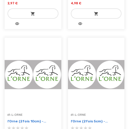
2,97 €
4,98 €
shopping_cart
shopping_cart
visibility
visibility
add_shopping_cart
add_shopping_cart
Ajouter au panier
Ajouter au panier
61-L-ORNE
61-L-ORNE
l'Orne (2fois 10cm) -...
l'Orne (2fois 5cm) -...