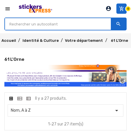
account_circle
menu
add_shopping_cart
0
search
Accueil
Identité & Culture
Votre département
61 L'Orne
61 L'Orne
Il y a 27 produits.

Nom, A à Z
1-27 sur 27 item(s)