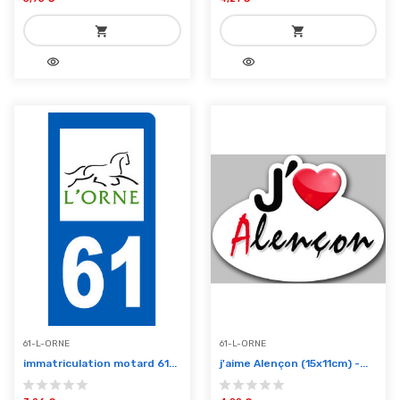
shopping_cart
shopping_cart
visibility
visibility
add_shopping_cart
add_shopping_cart
Ajouter au panier
Ajouter au panier
61-L-ORNE
61-L-ORNE
immatriculation motard 61...
j'aime Alençon (15x11cm) -...