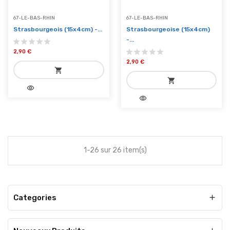
67-LE-BAS-RHIN
67-LE-BAS-RHIN
Strasbourgeois (15x4cm) -...
Strasbourgeoise (15x4cm)
-...
2,90 €
2,90 €
shopping_cart
shopping_cart
visibility
add_shopping_cart
visibility
add_shopping_cart
Ajouter au panier
Ajouter au panier
1-26 sur 26 item(s)
Categories
