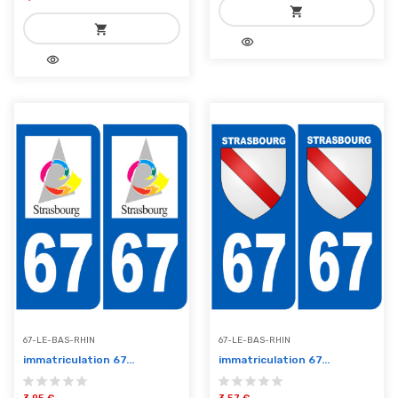
shopping_cart
shopping_cart
visibility
add_shopping_cart
visibility
add_shopping_cart
Ajouter au panier
Ajouter au panier
67-LE-BAS-RHIN
67-LE-BAS-RHIN
immatriculation 67...
immatriculation 67...