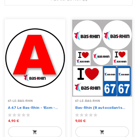
67-LE-BAS-RHIN
67-LE-BAS-RHIN
A 67 Le Bas-Rhin - 15cm -...
Bas-Rhin (8 autocollants...
4,90 €
9,00 €
shopping_cart
shopping_cart