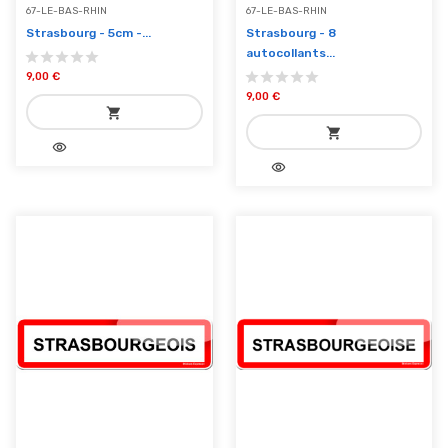
67-LE-BAS-RHIN
67-LE-BAS-RHIN
Strasbourg - 5cm -...
Strasbourg - 8
autocollants...
9,00 €
9,00 €
shopping_cart
shopping_cart
visibility
add_shopping_cart
visibility
add_shopping_cart
Ajouter au panier
Ajouter au panier