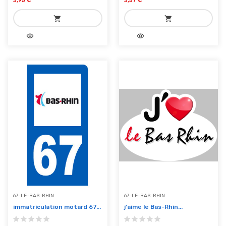
3,95 €
3,57 €
shopping_cart
shopping_cart
visibility
visibility
add_shopping_cart
add_shopping_cart
Ajouter au panier
Ajouter au panier
67-LE-BAS-RHIN
67-LE-BAS-RHIN
immatriculation motard 67...
j'aime le Bas-Rhin...