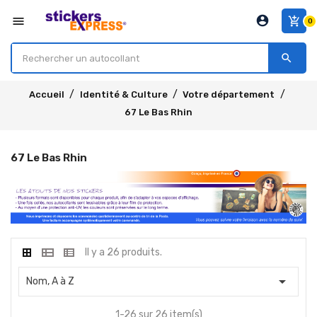
account_circle
menu
add_shopping_cart
0
search
Accueil
Identité & Culture
Votre département
67 Le Bas Rhin
67 Le Bas Rhin
Il y a 26 produits.

Nom, A à Z
1-26 sur 26 item(s)