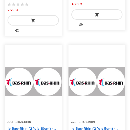
4,98 €
2,90 €
shopping_cart
shopping_cart
visibility
add_shopping_cart
visibility
add_shopping_cart
Ajouter au panier
Ajouter au panier
67-LE-BAS-RHIN
67-LE-BAS-RHIN
le Bas-Rhin (2fois 10cm) -...
le Bas-Rhin (2fois 5cm) -...