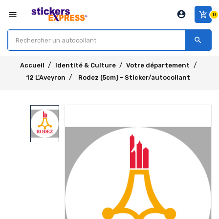
account_circle
menu
add_shopping_cart
0
search
Accueil
Identité & Culture
Votre département
12 L'Aveyron
Rodez (5cm) - Sticker/autocollant