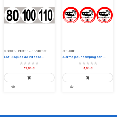
DISQUES-LIMITATION-DE-VITESSE
SECURITE
Lot Disques de vitesse...
Alarme pour camping car -...
12,00 €
3,03 €
shopping_cart
shopping_cart
visibility
visibility
add_shopping_cart
add_shopping_cart
Ajouter au panier
Ajouter au panier