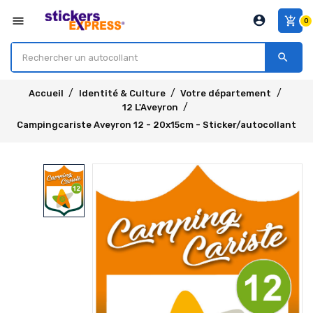
account_circle
menu
add_shopping_cart
0
search
Accueil
Identité & Culture
Votre département
12 L'Aveyron
Campingcariste Aveyron 12 - 20x15cm - Sticker/autocollant