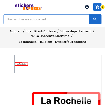
account_circle
menu
add_shopping_cart
0
search
Accueil
Identité & Culture
Votre département
17 La Charente Maritime
La Rochelle - 15x4 cm - Sticker/autocollant