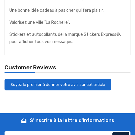
Une bonne idée cadeau à pas cher qui fera plaisir.
Valorisez une ville "La Rochelle".
Stickers et autocollants de la marque Stickers Express®,
pour afficher tous vos messages.
Customer Reviews
Soyez le premier à donner votre avis sur cet article
S'inscrire à la lettre d'informations
drafts