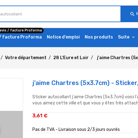
search
evis / facture Proforma
 / facture Proforma
Notice d'emploi
Nos produits
Suite
Votre département
28 L'Eure et Loir
j'aime Chartres (5
j'aime Chartres (5x3.7cm) - Sticke
Sticker autocollant j'aime Chartres (5x3.7cm) voici l'
vous aimez cette ville et que vous y êtes très attach
3,61 €
Pas de TVA - Livraison sous 2/3 jours ouvrés