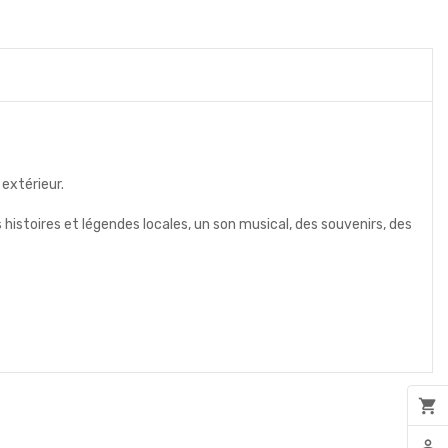
 extérieur.
s histoires et légendes locales, un son musical, des souvenirs, des
shopping_cart
person_outline