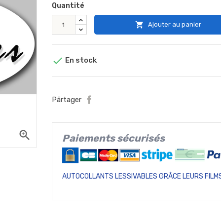
Quantité

Ajouter au panier

En stock
Pärtager
zoom_in
Paiements sécurisés
AUTOCOLLANTS LESSIVABLES GRÂCE LEURS FILMS