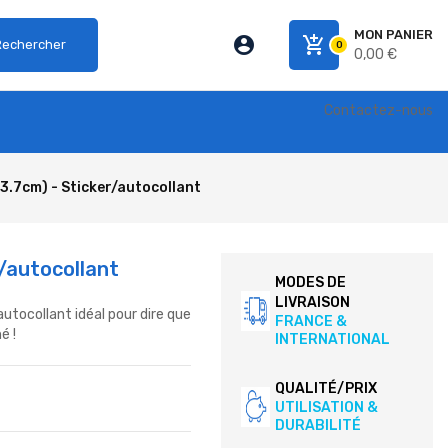
MON PANIER
account_circle
add_shopping_cart
Rechercher
0
0,00 €
Contactez-nous
x3.7cm) - Sticker/autocollant
r/autocollant
MODES DE
LIVRAISON
autocollant idéal pour dire que
FRANCE &
é !
INTERNATIONAL
QUALITÉ/PRIX
UTILISATION &
DURABILITÉ