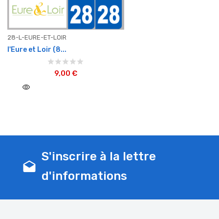
28-L-EURE-ET-LOIR
l'Eure et Loir (8...
9,00 €
visibility
S'inscrire à la lettre
drafts
d'informations