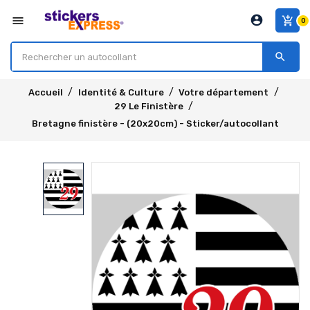
account_circle
menu
add_shopping_cart
0
search
Accueil
Identité & Culture
Votre département
29 Le Finistère
Bretagne finistère - (20x20cm) - Sticker/autocollant