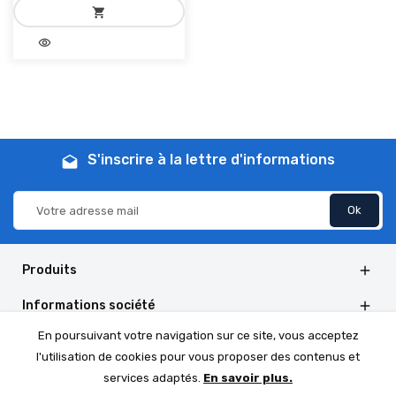
shopping_cart
visibility
add_shopping_cart
Ajouter au panier
S'inscrire à la lettre d'informations
drafts
Produits

Informations société

En poursuivant votre navigation sur ce site, vous acceptez
Informations de la boutique

l'utilisation de cookies pour vous proposer des contenus et
Social Follow

services adaptés.
En savoir plus.