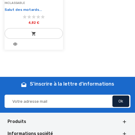
INCLASSABLE
Salut des motards...
4,82 €
shopping_cart
visibility
add_shopping_cart
Ajouter au panier
S'inscrire à la lettre d'informations
drafts
Produits

Informations société
