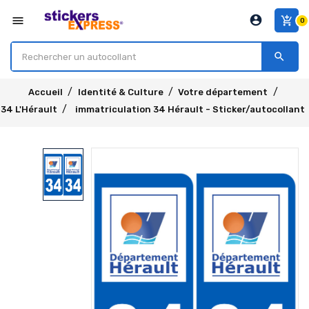
account_circle
menu
add_shopping_cart
0
search
Accueil
Identité & Culture
Votre département
34 L'Hérault
immatriculation 34 Hérault - Sticker/autocollant