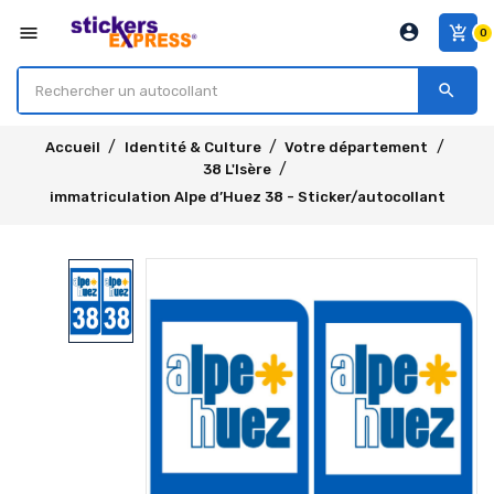
account_circle
menu
add_shopping_cart
0
search
Accueil
Identité & Culture
Votre département
38 L'Isère
immatriculation Alpe d’Huez 38 - Sticker/autocollant