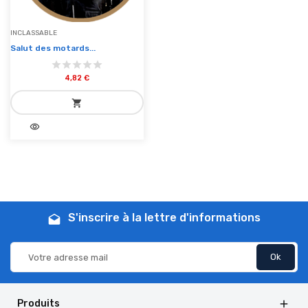
INCLASSABLE
Salut des motards...
4,82 €
shopping_cart
visibility
add_shopping_cart
Ajouter au panier
S'inscrire à la lettre d'informations
drafts
Produits
