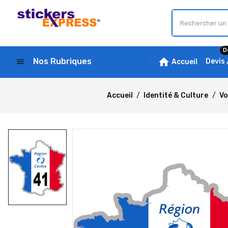
D
home
Nos Rubriques
menu
Devis
Accueil
Accueil
Identité & Culture
Vo