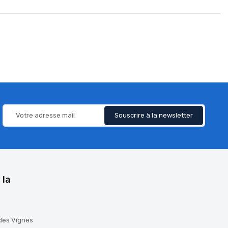
 la
 des Vignes