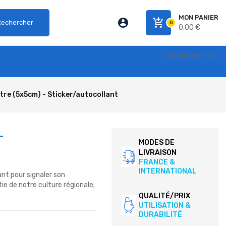
MON PANIER
account_circle
add_shopping_cart
Rechercher
0
0,00 €
Contactez-nous
re (5x5cm) - Sticker/autocollant
-
MODES DE
LIVRAISON
FRANCE &
INTERNATIONAL
nt pour signaler son
ie de notre culture régionale;
QUALITÉ/PRIX
UTILISATION &
DURABILITÉ