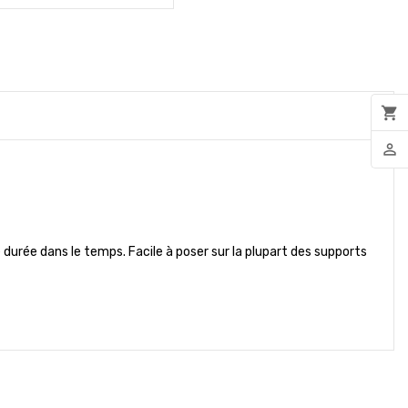
shopping_cart
person_outline
 durée dans le temps. Facile à poser sur la plupart des supports