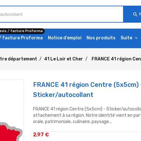
search
evis / facture Proforma
 / facture Proforma
Notice d'emploi
Nos produits
Suite
tre département
41 Le Loir et Cher
FRANCE 41 région Cent
FRANCE 41 région Centre (5x5cm) 
Sticker/autocollant
FRANCE 41 région Centre (5x5cm) - Sticker/autocolla
attachement à sa région. Notre identité vient en part
orale, patrimoniale, culinaire, paysage...
2,97 €