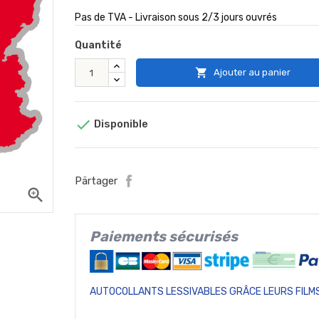
Pas de TVA - Livraison sous 2/3 jours ouvrés
Quantité

Ajouter au panier

Disponible
Pärtager
zoom_in
Paiements sécurisés
AUTOCOLLANTS LESSIVABLES GRÂCE LEURS FILMS