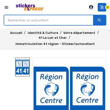
account_circle
menu
add_shopping_cart
0
search
Accueil
Identité & Culture
Votre département
41 Le Loir et Cher
immatriculation 41 région - Sticker/autocollant