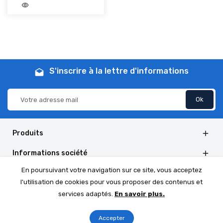
visibility
add_shopping_cart
Ajouter au panier
S'inscrire à la lettre d'informations
drafts
Produits

Informations société

En poursuivant votre navigation sur ce site, vous acceptez
Informations de la boutique

l'utilisation de cookies pour vous proposer des contenus et
Social Follow

services adaptés.
En savoir plus.
Accepter
© 2026 - Boutique PrestaShop™ par DomWest.com