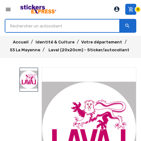
account_circle
menu
add_shopping_cart
0
search
Accueil
Identité & Culture
Votre département
53 La Mayenne
Laval (20x20cm) - Sticker/autocollant