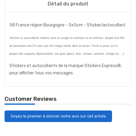
Détail du produit
58 France région Bourgogne - 5x5cm - Sticker/autocollant
Stickers et autocollants réalisés pour un usage en extérieur ou en intérieur, équipé d’un film
de lamination anti-UV pour une très longue durée dans le temps. Facile à poser sur la
plupart des supports dépoussiérés, non gras (placo, bois, métaux, peinture, vitrage etc ...).
Stickers et autocollants de la marque Stickers Express®,
pour afficher tous vos messages.
Customer Reviews
Soyez le premier à donner votre avis sur cet article