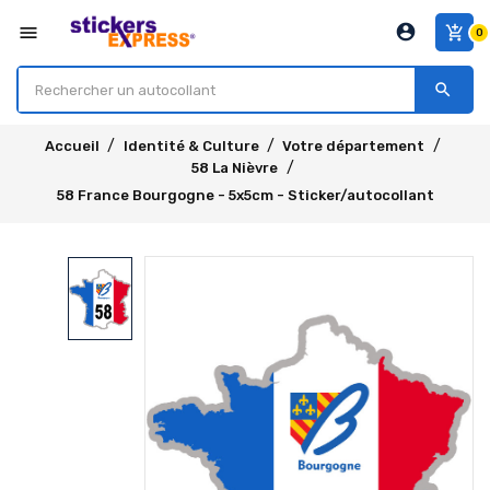
account_circle
menu
add_shopping_cart
0
search
Accueil
Identité & Culture
Votre département
58 La Nièvre
58 France Bourgogne - 5x5cm - Sticker/autocollant