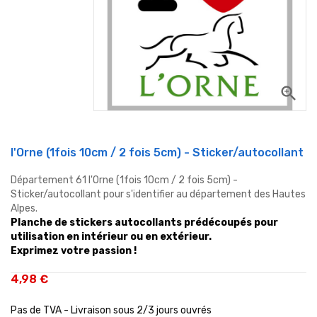
zoom_in
l'Orne (1fois 10cm / 2 fois 5cm) - Sticker/autocollant
Département 61 l'Orne (1fois 10cm / 2 fois 5cm) -
Sticker/autocollant pour s'identifier au département des Hautes
Alpes.
Planche de stickers autocollants prédécoupés pour
utilisation en intérieur ou en extérieur.
Exprimez votre passion !
4,98 €
Pas de TVA - Livraison sous 2/3 jours ouvrés