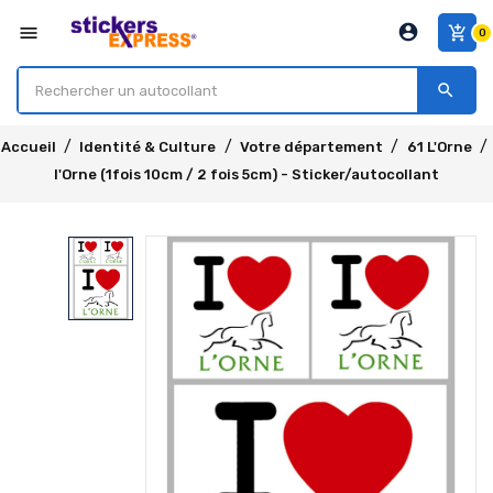
account_circle
menu
add_shopping_cart
0
search
Accueil
Identité & Culture
Votre département
61 L'Orne
l'Orne (1fois 10cm / 2 fois 5cm) - Sticker/autocollant