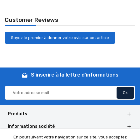
Customer Reviews
Soyez le premier à donner votre avis sur cet article
S'inscrire à la lettre d'informations
drafts
Produits

Informations société

En poursuivant votre navigation sur ce site, vous acceptez
Informations de la boutique
