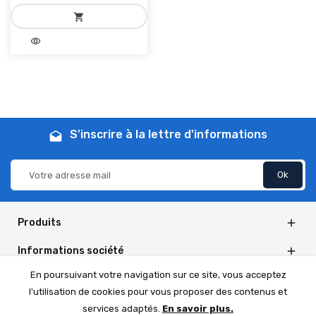
shopping_cart
visibility
add_shopping_cart
Ajouter au panier
S'inscrire à la lettre d'informations
drafts
Produits

Informations société

En poursuivant votre navigation sur ce site, vous acceptez
Informations de la boutique

l'utilisation de cookies pour vous proposer des contenus et
Social Follow

services adaptés.
En savoir plus.