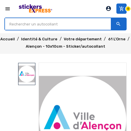
account_circle
menu
add_shopping_cart
0
search
Accueil
Identité & Culture
Votre département
61 L'Orne
Alençon - 10x10cm - Sticker/autocollant