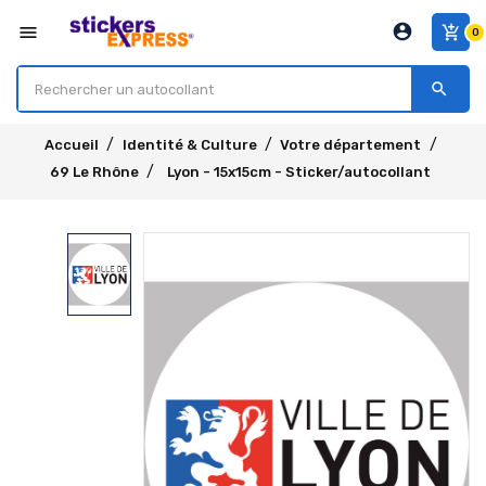
account_circle
menu
add_shopping_cart
0
search
Accueil
Identité & Culture
Votre département
69 Le Rhône
Lyon - 15x15cm - Sticker/autocollant