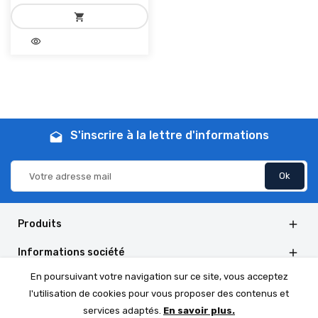
shopping_cart
visibility
add_shopping_cart
Ajouter au panier
S'inscrire à la lettre d'informations
drafts
Produits

Informations société

En poursuivant votre navigation sur ce site, vous acceptez
Informations de la boutique

l'utilisation de cookies pour vous proposer des contenus et
Social Follow

services adaptés.
En savoir plus.