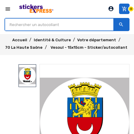
account_circle
menu
add_shopping_cart
0
search
Accueil
Identité & Culture
Votre département
70 La Haute Saône
Vesoul - 15x15cm - Sticker/autocollant