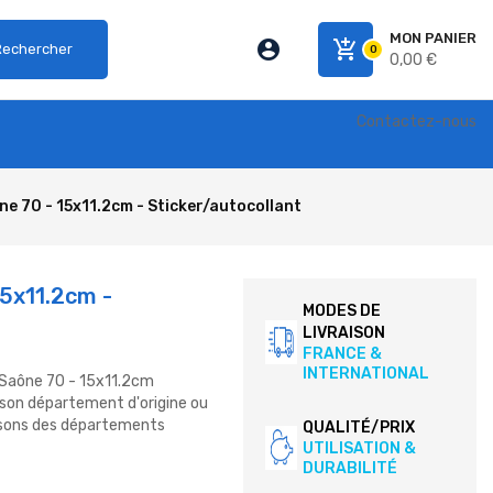
MON PANIER
account_circle
add_shopping_cart
Rechercher
0
0,00 €
Contactez-nous
e 70 - 15x11.2cm - Sticker/autocollant
5x11.2cm -
MODES DE
LIVRAISON
FRANCE &
INTERNATIONAL
e Saône 70 - 15x11.2cm
son département d'origine ou
lasons des départements
QUALITÉ/PRIX
UTILISATION &
DURABILITÉ