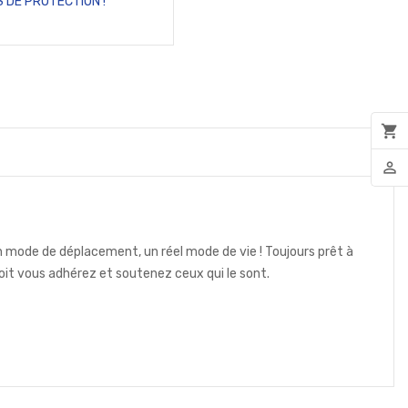
 DE PROTECTION !
shopping_cart
person_outline
n mode de déplacement, un réel mode de vie ! Toujours prêt à
soit vous adhérez et soutenez ceux qui le sont.