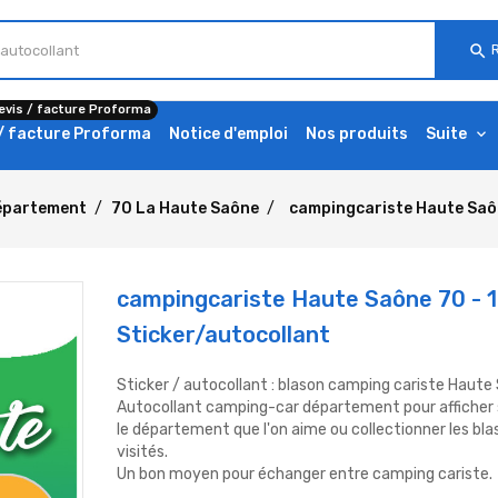
search
evis / facture Proforma
 / facture Proforma
Notice d'emploi
Nos produits
Suite
épartement
70 La Haute Saône
campingcariste Haute Saôn
campingcariste Haute Saône 70 - 1
Sticker/autocollant
Sticker / autocollant : blason camping cariste Haut
Autocollant camping-car département pour afficher 
le département que l'on aime ou collectionner les b
visités.
Un bon moyen pour échanger entre camping cariste.