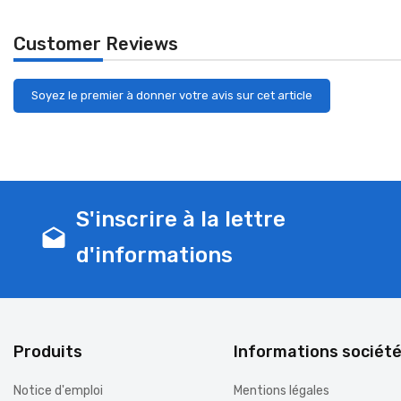
Customer Reviews
Soyez le premier à donner votre avis sur cet article
S'inscrire à la lettre
drafts
d'informations
Produits
Informations sociét
Notice d'emploi
Mentions légales