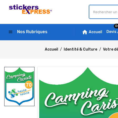
D
home
Nos Rubriques
menu
Devis
Accueil
Accueil
Identité & Culture
Votre d