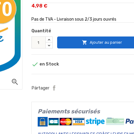
4,98 €
Pas de TVA - Livraison sous 2/3 jours ouvrés
Quantité

Ajouter au panier

en Stock
zoom_in
Pärtager
Paiements sécurisés