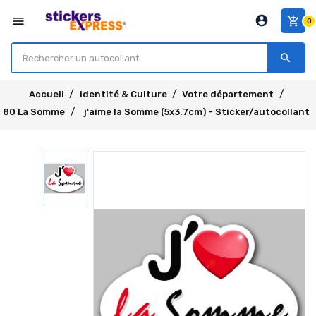
account_circle
menu
add_shopping_cart
0
search
Accueil
Identité & Culture
Votre département
80 La Somme
j'aime la Somme (5x3.7cm) - Sticker/autocollant