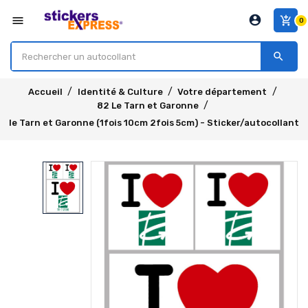
account_circle
menu
add_shopping_cart
0
search
Accueil
Identité & Culture
Votre département
82 Le Tarn et Garonne
le Tarn et Garonne (1fois 10cm 2fois 5cm) - Sticker/autocollant