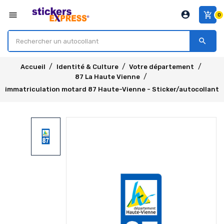
account_circle
menu
add_shopping_cart
0
search
Accueil
Identité & Culture
Votre département
87 La Haute Vienne
immatriculation motard 87 Haute-Vienne - Sticker/autocollant