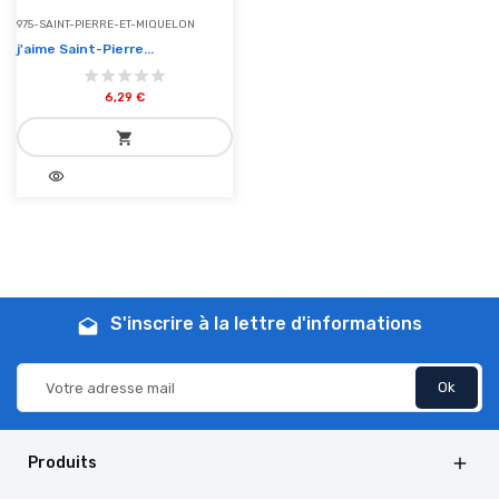
975-SAINT-PIERRE-ET-MIQUELON
j'aime Saint-Pierre...
6,29 €
shopping_cart
visibility
add_shopping_cart
Ajouter au panier
S'inscrire à la lettre d'informations
drafts
Produits
