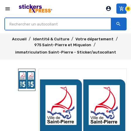
account_circle
menu
add_shopping_cart
0
search
Accueil
Identité & Culture
Votre département
975 Saint-Pierre et Miquelon
immatriculation Saint-Pierre - Sticker/autocollant