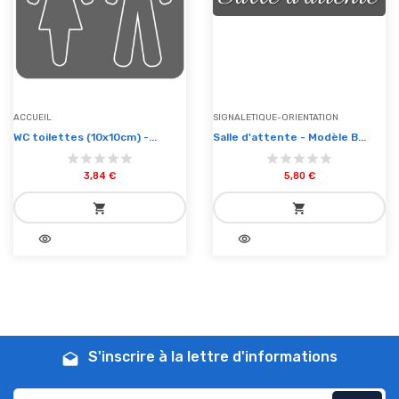
ACCUEIL
SIGNALETIQUE-ORIENTATION
WC toilettes (10x10cm) -...
Salle d'attente - Modèle B...
3,84 €
5,80 €
shopping_cart
shopping_cart
visibility
visibility
add_shopping_cart
add_shopping_cart
Ajouter au panier
Ajouter au panier
S'inscrire à la lettre d'informations
drafts