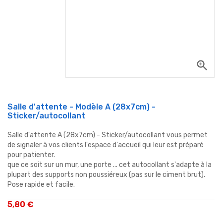
zoom_in
Salle d'attente - Modèle A (28x7cm) -
Sticker/autocollant
Salle d'attente A (28x7cm) - Sticker/autocollant vous permet
de signaler à vos clients l'espace d'accueil qui leur est préparé
pour patienter.
que ce soit sur un mur, une porte ... cet autocollant s'adapte à la
plupart des supports non poussiéreux (pas sur le ciment brut).
Pose rapide et facile.
5,80 €