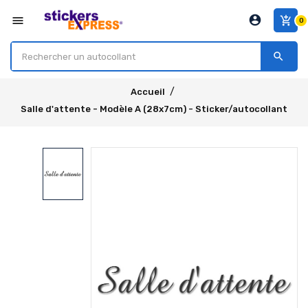
account_circle
menu
add_shopping_cart
0
search
Accueil
Salle d'attente - Modèle A (28x7cm) - Sticker/autocollant