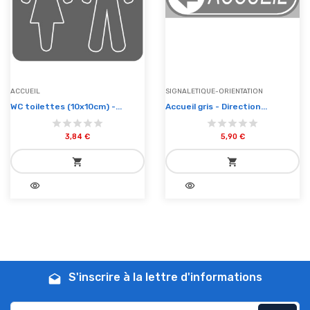
ACCUEIL
SIGNALETIQUE-ORIENTATION
WC toilettes (10x10cm) -...
Accueil gris - Direction...
3,84 €
5,90 €
shopping_cart
shopping_cart
visibility
visibility
add_shopping_cart
add_shopping_cart
Ajouter au panier
Ajouter au panier
S'inscrire à la lettre d'informations
drafts