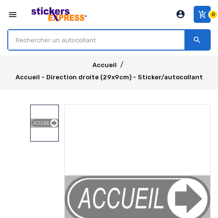
account_circle
menu
add_shopping_cart
0
search
Accueil
Accueil - Direction droite (29x9cm) - Sticker/autocollant