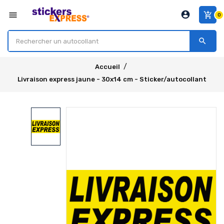
account_circle
menu
add_shopping_cart
0
search
Accueil
Livraison express jaune - 30x14 cm - Sticker/autocollant