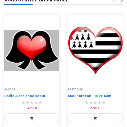


ALSACE
BRETAGNE
Coiffe Alsacienne coeur...
coeur breton - 10x11.5cm -...
3,95 €
3,95 €
shopping_cart
shopping_cart