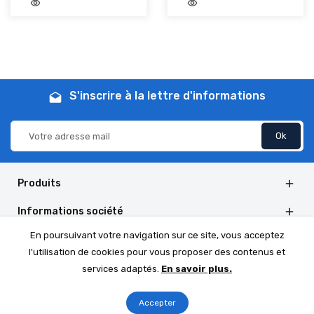
visibility
visibility
add_shopping_cart
add_shopping_cart
Ajouter au panier
Ajouter au panier
S'inscrire à la lettre d'informations
drafts
Produits

Informations société

En poursuivant votre navigation sur ce site, vous acceptez
Informations de la boutique

l'utilisation de cookies pour vous proposer des contenus et
Social Follow

services adaptés.
En savoir plus.
Accepter
© 2026 - Boutique PrestaShop™ par DomWest.com