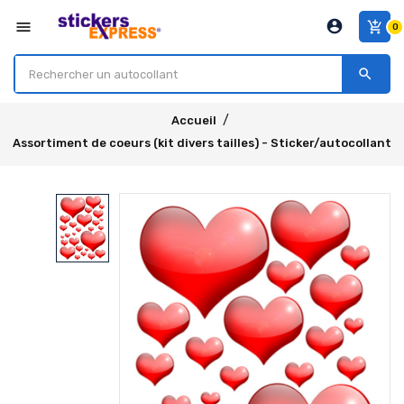
account_circle
menu
add_shopping_cart
0
search
Accueil
Assortiment de coeurs (kit divers tailles) - Sticker/autocollant