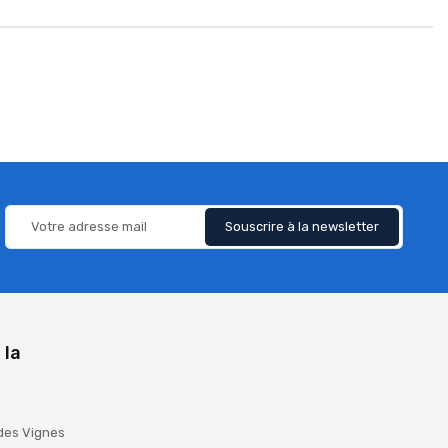
 la
 des Vignes