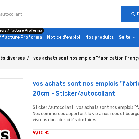
search
evis / facture Proforma
 / facture Proforma
Notice d'emploi
Nos produits
Suite
tés diverses
vos achats sont nos emplois "fabrication França
vos achats sont nos emplois "fabri
20cm - Sticker/autocollant
Sticker /autocollant : vos achats sont nos emplois "
Nos commerces apportent la vie à nos rues et bourgs, 
vivrons dans des cités dortoires.
9,00 €