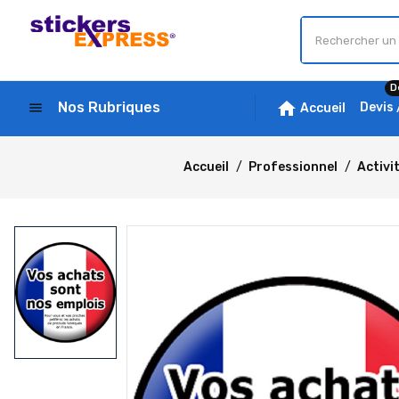
D
home
Nos Rubriques
menu
Devis
Accueil
Accueil
Professionnel
Activi