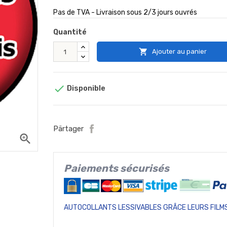
Pas de TVA - Livraison sous 2/3 jours ouvrés
Quantité

Ajouter au panier

Disponible
Pärtager
zoom_in
Paiements sécurisés
AUTOCOLLANTS LESSIVABLES GRÂCE LEURS FILMS