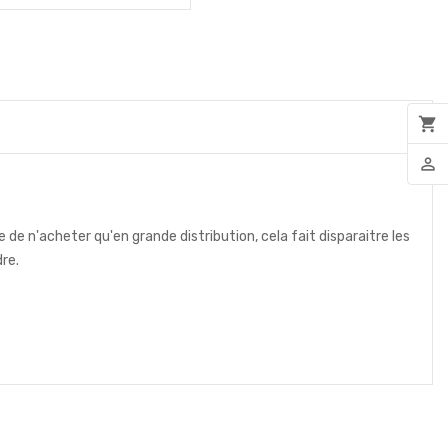
shopping_cart
person_outline
de n'acheter qu'en grande distribution, cela fait disparaitre les
re.