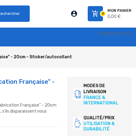
MON PANIER
account_circle
add_shopping_cart
Rechercher
0
0,00 €
Contactez-nous
ise" - 20cm - Sticker/autocollant
cation Française" -
MODES DE
LIVRAISON
FRANCE &
INTERNATIONAL
fabrication Française" - 20cm
s'ils disparaissent nous
QUALITÉ/PRIX
UTILISATION &
DURABILITÉ