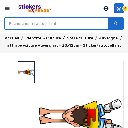
account_circle
menu
add_shopping_cart
0
search
Accueil
Identité & Culture
Votre culture
Auvergne
attrape voiture Auvergnat - 28x12cm - Sticker/autocollant