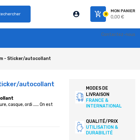
MON PANIER
account_circle
add_shopping_cart
Rechercher
0
0,00 €
Contactez-nous
m - Sticker/autocollant
ticker/autocollant
MODES DE
LIVRAISON
ollant
FRANCE &
e, casque, ordi ...... On est
INTERNATIONAL
QUALITÉ/PRIX
UTILISATION &
DURABILITÉ