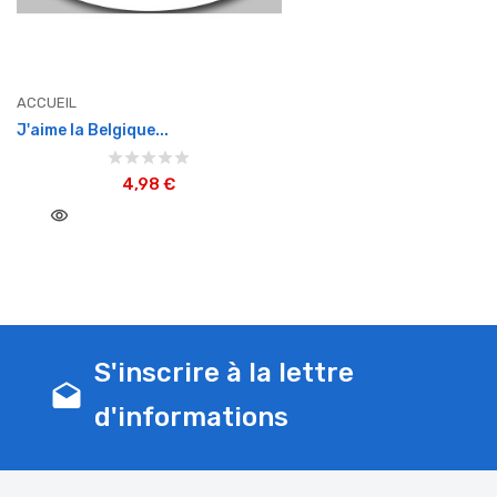
ACCUEIL
J'aime la Belgique...
4,98 €
visibility
S'inscrire à la lettre
drafts
d'informations