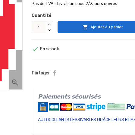
Pas de TVA - Livraison sous 2/3 jours ouvrés
Quantité

Ajouter au panier

En stock
Pärtager
zoom_in
Paiements sécurisés
AUTOCOLLANTS LESSIVABLES GRÂCE LEURS FILMS