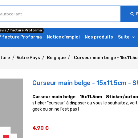
search
evis / facture Proforma
 / facture Proforma
Notice d'emploi
Nos produits
Suite
lture
Votre Pays
Belgique
Curseur main belge - 15x11.5c
Curseur main belge - 15x11.5cm - S
Curseur main belge - 15x11.5cm - Sticker/autoc
sticker "curseur" à disposer ou vous le souhaitez, voitur
geek ou on ne l'est pas !
4,90 €