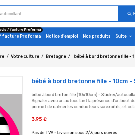
search
evis / facture Proforma
 / facture Proforma
Notice d'emploi
Nos produits
Suite
ure
Votre culture
Bretagne
bébé à bord bretonne fille - 
bébé à bord bretonne fille - 10cm -
bébé à bord breton fille (10x10cm) - Sticker/autocoll
Signaler avec un autocollant la présence d’un bout d
permet de calmer les conducteurs surexcités, et cel
3,95 €
Pas de TVA - Livraison sous 2/3 jours ouvrés