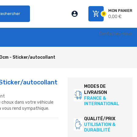
MON PANIER
account_circle
add_shopping_cart
Rechercher
0
0,00 €
Contactez-nous
10cm - Sticker/autocollant
 Sticker/autocollant
MODES DE
LIVRAISON
ant
FRANCE &
e choux dans votre véhicule
INTERNATIONAL
a vous rend sympathique.
QUALITÉ/PRIX
UTILISATION &
DURABILITÉ