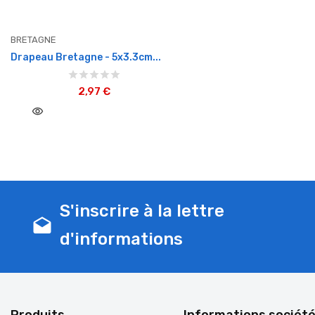
BRETAGNE
Drapeau Bretagne - 5x3.3cm...
2,97 €
visibility
S'inscrire à la lettre
drafts
d'informations
Produits
Informations sociét