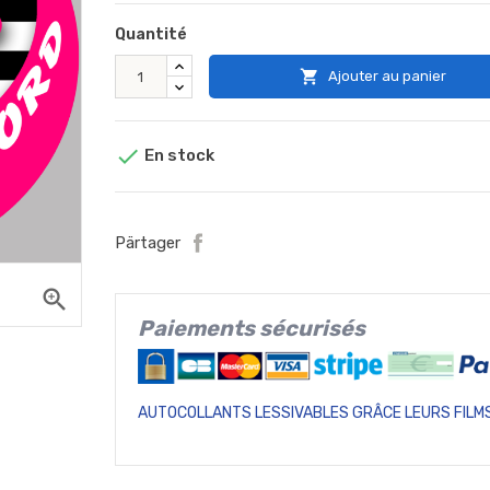
Quantité

Ajouter au panier

En stock
Pärtager
zoom_in
Paiements sécurisés
AUTOCOLLANTS LESSIVABLES GRÂCE LEURS FILMS