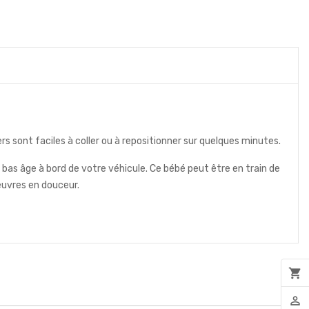
s sont faciles à coller ou à repositionner sur quelques minutes.
 bas âge à bord de votre véhicule. Ce bébé peut être en train de
œuvres en douceur.
shopping_cart
person_outline