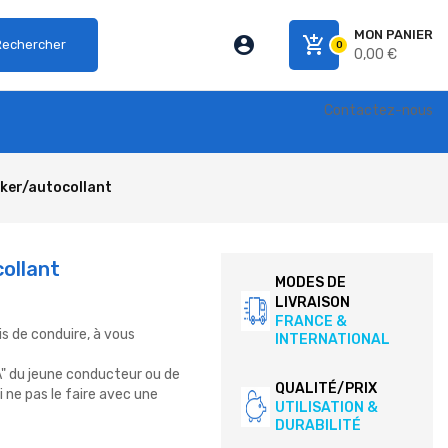
MON PANIER
account_circle
add_shopping_cart
Rechercher
0
0,00 €
Contactez-nous
cker/autocollant
collant
MODES DE
LIVRAISON
FRANCE &
is de conduire, à vous
INTERNATIONAL
"A" du jeune conducteur ou de
QUALITÉ/PRIX
i ne pas le faire avec une
UTILISATION &
DURABILITÉ