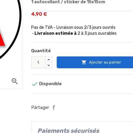
1 autocollant / sticker de 15x15cm
4,90 €
Pas de TVA - Livraison sous 2/3 jours ouvrés
Livraison estimée à
2 à 3 jours ouvrables
Quantité

Ajouter au panier
zoom_in

Disponible
Pärtager
Paiements sécurisés