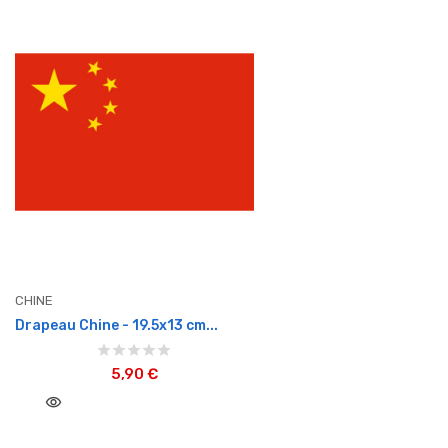
CHINE
Drapeau Chine - 19.5x13 cm...
5,90 €
visibility