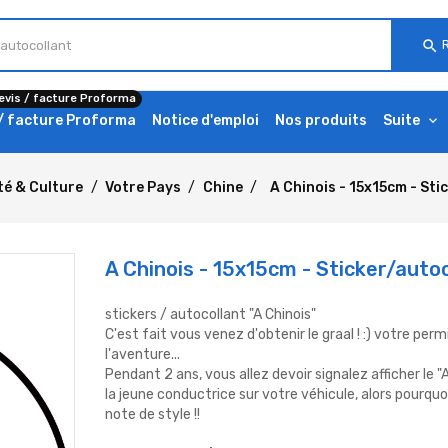
search
evis / facture Proforma
 / facture Proforma
Notice d'emploi
Nos produits
Suite
té & Culture
Votre Pays
Chine
A Chinois - 15x15cm - Sti
A Chinois - 15x15cm - Sticker/auto
stickers / autocollant "A Chinois"
C'est fait vous venez d'obtenir le graal ! :) votre perm
l'aventure...
Pendant 2 ans, vous allez devoir signalez afficher le 
la jeune conductrice sur votre véhicule, alors pourquo
note de style !!