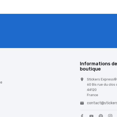
é
Informations de
boutique
Stickers Express®

te
60 Bis rue du clos
44120
France
contact@stickers
