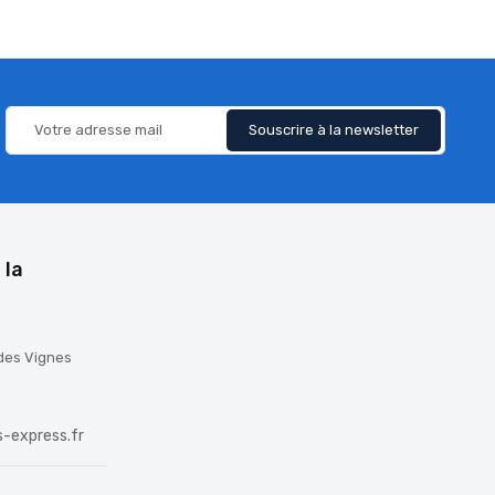
 la
 des Vignes
-express.fr