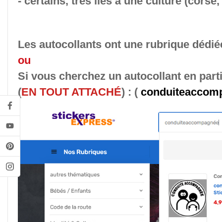
- certains, très liés à une culture (corse
Les autocollants
ont
une rubrique dédié
ou
Si vous cherchez un autocollant en part
(
EN TOUT ATTACHÉ
) :
(
conduiteaccomp