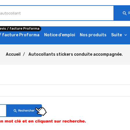
search
evis / facture Proforma
 / facture Proforma
Notice d'emploi
Nos produits
Suite
Accueil
Autocollants stickers conduite accompagnée.