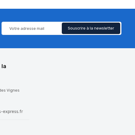
 la
 des Vignes
-express.fr