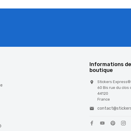
é
Informations de
boutique
Stickers Express®

te
60 Bis rue du clos
44120
France
contact@stickers

®