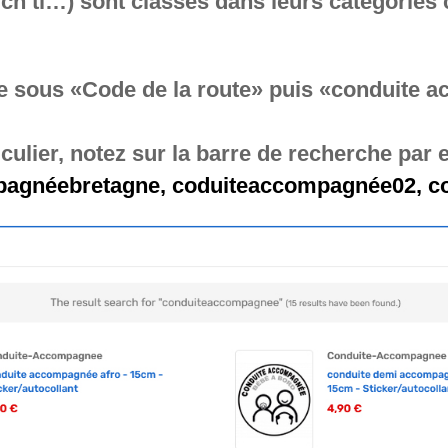
, ch’ti…) sont classés dans leurs catégories 
e sous «Code de la route»
puis «conduite 
iculier, notez sur la barre de recherche pa
agnéebretagne, coduiteaccompagnée02, co