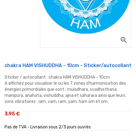
zoom_in
chakra HAM VISHUDDHA - 10cm - Sticker/autocollant
Sticker / autocollant : chakra HAM VISHUDDHA - 10cm
A affichez pour visualiser le ou les 7 zones d'harmonisation des
énergies primordiales que sont ; muladhara, svadhisthana,
manipura, anahata, vishuddha, ajna et saharara ainsi que leurs
sons vibratoires : lam, vam, ram, yam, ham om et om.
3,95 €
Pas de TVA - Livraison sous 2/3 jours ouvrés