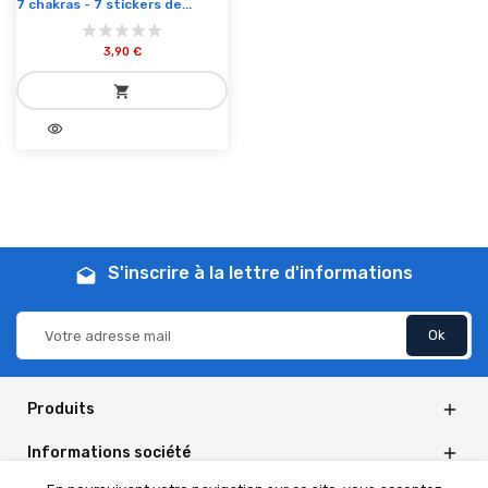
7 chakras - 7 stickers de...
3,90 €
shopping_cart
visibility
add_shopping_cart
Ajouter au panier
S'inscrire à la lettre d'informations
drafts
Produits

Informations société
