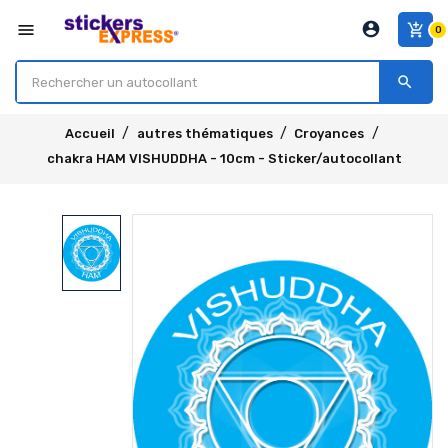
account_circle
menu
add_shopping_cart
0
search
Accueil
autres thématiques
Croyances
chakra HAM VISHUDDHA - 10cm - Sticker/autocollant