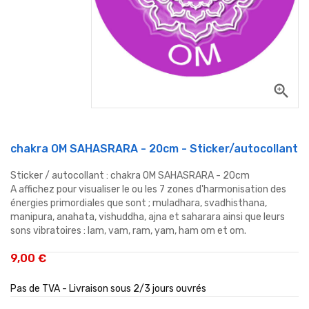
zoom_in
chakra OM SAHASRARA - 20cm - Sticker/autocollant
Sticker / autocollant : chakra OM SAHASRARA - 20cm
A affichez pour visualiser le ou les 7 zones d'harmonisation des
énergies primordiales que sont ; muladhara, svadhisthana,
manipura, anahata, vishuddha, ajna et saharara ainsi que leurs
sons vibratoires : lam, vam, ram, yam, ham om et om.
9,00 €
Pas de TVA - Livraison sous 2/3 jours ouvrés