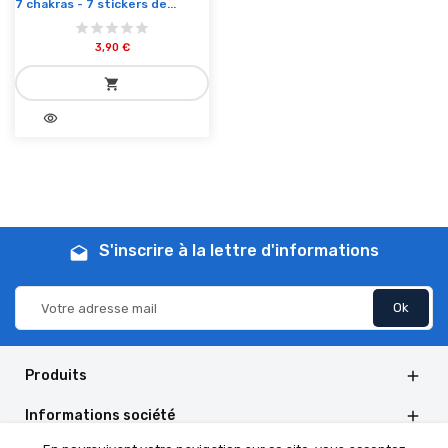
7 chakras - 7 stickers de...
3,90 €
shopping_cart
visibility
add_shopping_cart
Ajouter au panier
S'inscrire à la lettre d'informations
drafts
Produits

Informations société
