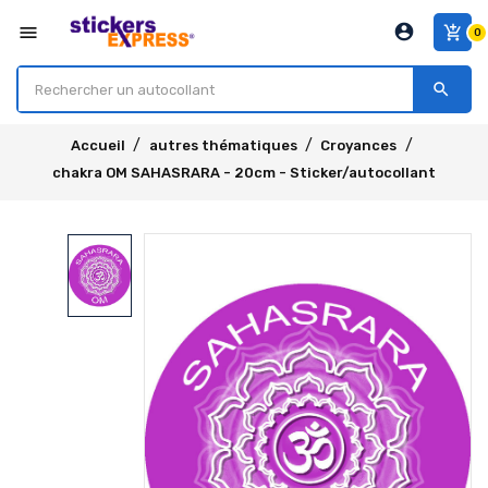
account_circle
menu
add_shopping_cart
0
search
Accueil
autres thématiques
Croyances
chakra OM SAHASRARA - 20cm - Sticker/autocollant