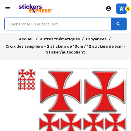
account_circle
menu
add_shopping_cart
0
search
Accueil
autres thématiques
Croyances
Croix des templiers - 2 stickers de 10cm / 12 stickers de 5cm -
Sticker/autocollant