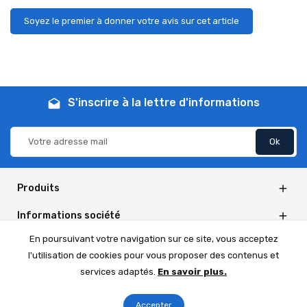
Soyez le premier à donner votre avis sur cet article
S'inscrire à la lettre d'informations
drafts
Produits

Informations société

En poursuivant votre navigation sur ce site, vous acceptez
Informations de la boutique

l'utilisation de cookies pour vous proposer des contenus et
Social Follow

services adaptés.
En savoir plus.
Accepter