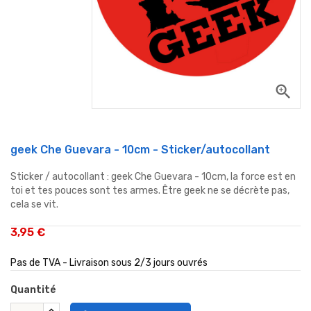
zoom_in
geek Che Guevara - 10cm - Sticker/autocollant
Sticker / autocollant : geek Che Guevara - 10cm, la force est en
toi et tes pouces sont tes armes.
Être
geek
ne
se
décrète
pas
,
cela
se
vit.
3,95 €
Pas de TVA - Livraison sous 2/3 jours ouvrés
Quantité