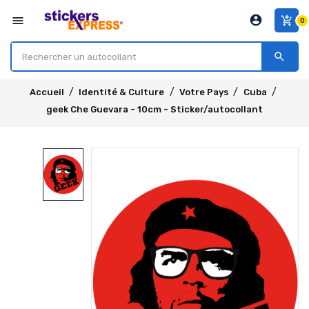
account_circle
menu
add_shopping_cart
0
search
Accueil
Identité & Culture
Votre Pays
Cuba
geek Che Guevara - 10cm - Sticker/autocollant