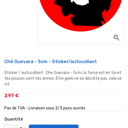
zoom_in
Ché Guevara - 5cm - Sticker/autocollant
Sticker / autocollant : Che Guevara - 5cm, la force est en toi et
tes pouces sont tes armes.
Être
geek
ne
se
décrète
pas
,
cela
se
vit.
2,97 €
Pas de TVA - Livraison sous 2/3 jours ouvrés
Quantité