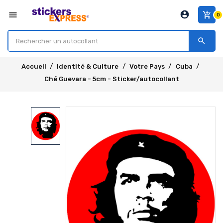
account_circle
menu
add_shopping_cart
0
search
Accueil
Identité & Culture
Votre Pays
Cuba
Ché Guevara - 5cm - Sticker/autocollant