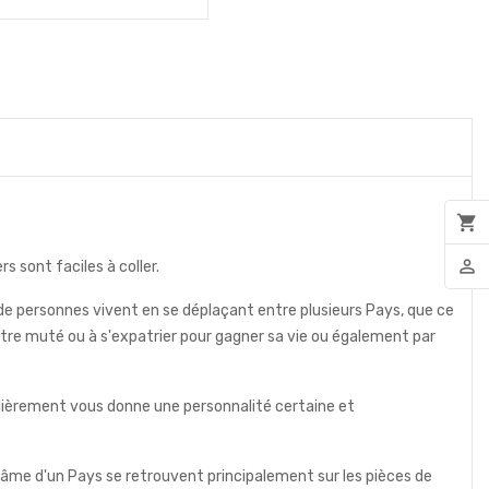
shopping_cart
person_outline
 sont faciles à coller.
us de personnes vivent en se déplaçant entre plusieurs Pays, que ce
à être muté ou à s'expatrier pour gagner sa vie ou également par
ulièrement vous donne une personnalité certaine et
'âme d'un Pays se retrouvent principalement sur les pièces de