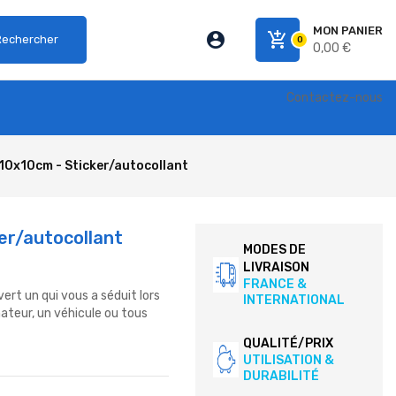
MON PANIER
account_circle
add_shopping_cart
Rechercher
0
0,00 €
Contactez-nous
10x10cm - Sticker/autocollant
er/autocollant
MODES DE
LIVRAISON
FRANCE &
ert un qui vous a séduit lors
INTERNATIONAL
nateur, un véhicule ou tous
QUALITÉ/PRIX
UTILISATION &
DURABILITÉ