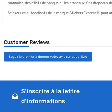
monnaies, des billets de banque ou les drapeaux. Ces drapeaux d
Stickers et autocollants de la marque Stickers Express®, pour a
Customer Reviews
Soyez le premier à donner votre avis sur cet article
S'inscrire à la lettre
drafts
d'informations