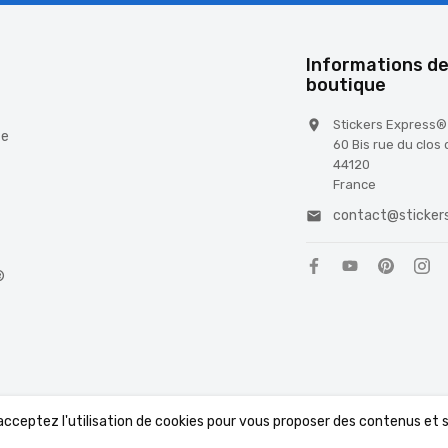
é
Informations de
boutique
Stickers Express®

te
60 Bis rue du clos
44120
France
contact@stickers

®
 acceptez l'utilisation de cookies pour vous proposer des contenus et