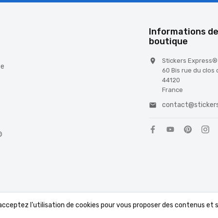
é
Informations de
boutique
Stickers Express®

te
60 Bis rue du clos
44120
France
contact@stickers

®
 acceptez l'utilisation de cookies pour vous proposer des contenus et