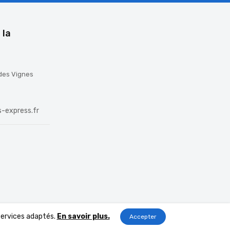
 la
 des Vignes
-express.fr
 services adaptés.
En savoir plus.
Accepter