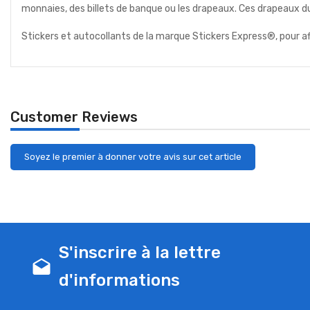
monnaies, des billets de banque ou les drapeaux. Ces drapeaux d
Stickers et autocollants de la marque Stickers Express®, pour a
Customer Reviews
Soyez le premier à donner votre avis sur cet article
S'inscrire à la lettre
drafts
d'informations