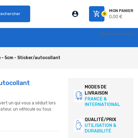
MON PANIER
account_circle
add_shopping_cart
Rechercher
0
0,00 €
Contactez-nous
- 5cm - Sticker/autocollant
utocollant
MODES DE
LIVRAISON
FRANCE &
ert un qui vous a séduit lors
INTERNATIONAL
nateur, un véhicule ou tous
QUALITÉ/PRIX
UTILISATION &
DURABILITÉ