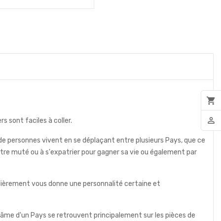
shopping_cart
person_outline
 sont faciles à coller.
us de personnes vivent en se déplaçant entre plusieurs Pays, que ce
à être muté ou à s'expatrier pour gagner sa vie ou également par
ulièrement vous donne une personnalité certaine et
'âme d'un Pays se retrouvent principalement sur les pièces de